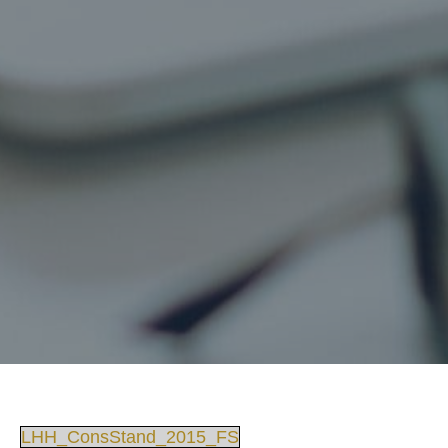
LHH_ConsStand_2015_FS